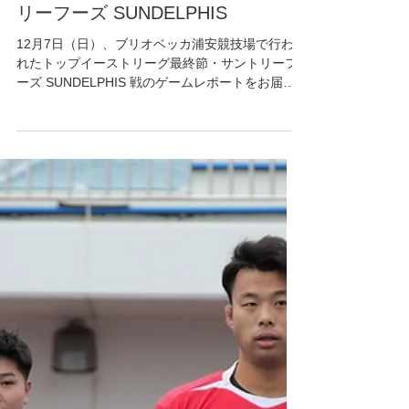
ゲームリポート 第７戦 サント
リーフーズ SUNDELPHIS
12月7日（日）、ブリオベッカ浦安競技場で行わ
れたトップイーストリーグ最終節・サントリーフ
ーズ SUNDELPHIS 戦のゲームレポートをお届け
します。 ★ 第7節 サントリーフーズ
SUNDELPHIS 戦ゲームレポート 勝っても負けて
も今シーズン最終戦。 対戦相手は毎年接戦を繰り
広げている宿敵サントリーフーズ。 勝ってシーズ
ンを締めくくる！という思いで戦いましたが、残
念ながら後半追いつかれ、逆転負けを喫してしま
いました。 【前半】エリアを支配し、狙い通りの
形で得点を重ねる 最終節となったこの試合、JAL
WINGSはキックとセットプレーを軸に陣地を確保
しながら、優位に試合を進めました。 練習で積み
重ねてきたアタックの形が随所で機能し、テンポ
よくボールを動かすことでトライにつながる場面
が続出。 スコアは 28対14、良い流れを保ったま
ま前半を折り返しました。 【後半】自陣での時間
が長く、流れをつかみきれず 後半は一転して、自