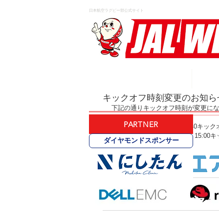
日本航空ラグビー部公式サイト
HOME
キックオフ時刻変更のお知ら
下記の通りキックオフ時刻が変更にな
PARTNER
10月11日(日) MUFG戦　15:40
10月25日(日) ワセダクラブ　15:0
ダイヤモンドスポンサー
試合会場は変更ございません。 
ご確認よろしくお願いいたします。 