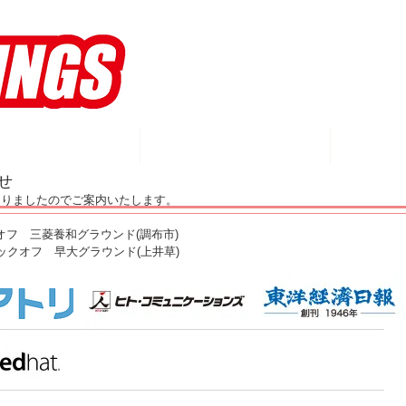
WINGS
MEMBERS
S
せ
りましたのでご案内いたします。 
キックオフ　三菱養和グラウンド(調布市) 
0キックオフ　早大グラウンド(上井草) 