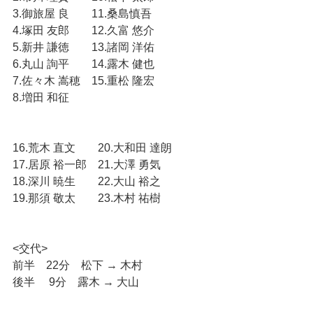
3.御旅屋 良　　11.桑島慎吾
4.塚田 友郎　　12.久富 悠介
5.新井 謙徳　　13.諸岡 洋佑
6.丸山 詢平　　14.露木 健也
7.佐々木 嵩穂　15.重松 隆宏
8.増田 和征
16.荒木 直文　　20.大和田 達朗
17.居原 裕一郎　21.大澤 勇気
18.深川 暁生　　22.大山 裕之
19.那須 敬太　　23.木村 祐樹
<交代>
前半　22分　松下 → 木村
後半　 9分　露木 → 大山