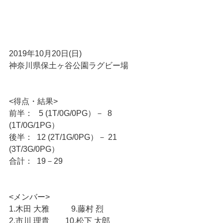
2019年10月20日(日)
神奈川県保土ヶ谷公園ラグビー場
<得点・結果>
前半：   5 (1T/0G/0PG）－  8 
(1T/0G/1PG）
後半：  12 (2T/1G/0PG）－ 21 
(3T/3G/0PG）
合計：  19－29
<メンバー>
1.木田 大雅　　   9.藤村 烈
2.市川 理貴　　10.松下 太郎