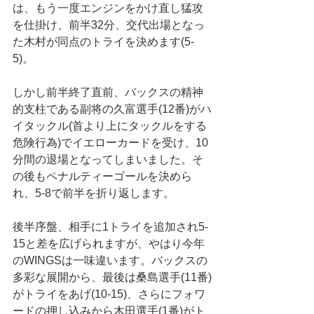
は、もう一度エンジンをかけ直し猛攻
を仕掛け、前半32分、交代出場となっ
た木村が同点のトライを決めます(5-
5)。
しかし前半終了直前、バックスの精神
的支柱である副将の久富選手(12番)がハ
イタックル(首より上にタックルをする
危険行為)でイエローカードを受け、10
分間の退場となってしまいました。そ
の後もペナルティーゴールを決めら
れ、5-8で前半を折り返します。
後半序盤、相手に1トライを追加され5-
15と差を広げられますが、やはり今年
のWINGSは一味違います。バックスの
多彩な展開から、最後は桑島選手(11番)
がトライをあげ(10-15)、さらにフォワ
ードの押し込みから木田選手(1番)がト