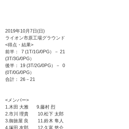
2019年10月7日(日)
ライオン市原工場グラウンド
<得点・結果>
前半：  7 (1T/1G/0PG）－ 21 
(3T/3G/0PG）
後半： 19 (3T/2G/0PG）－  0 
(0T/0G/0PG）
合計： 26－21
<メンバー>
1.木田 大雅  　 9.藤村 烈
2.市川 理貴　　10.松下 太郎
3.御旅屋 良　　11.鈴木 隼人
4.塚田 友郎　　12.久富 悠介