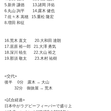
5.新井 謙徳　　13.諸岡 洋佑
6.丸山 詢平　　14.露木 健也
7.佐々木 嵩穂   15.重松 隆宏
8.増田 和征
16.荒木 直文　　20.大和田 達朗
17.居原 裕一郎   21.大澤 勇気
18.深川 暁生　   22.大山 裕之
19.那須 敬太　　23.木村 祐樹
<交代>
後半　 0分　露木 → 大山
  　　32分　御旅屋 → 荒木
<試合経過>
日本中がラグビーフィーバーで盛り上