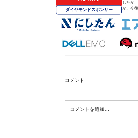
二人とも短い期間ではありましたが、
としては一区切りとなりますが、今
ダイヤモンドスポンサー
た！
WINGS GM　熊谷 一将
コメント
コメントを追加…