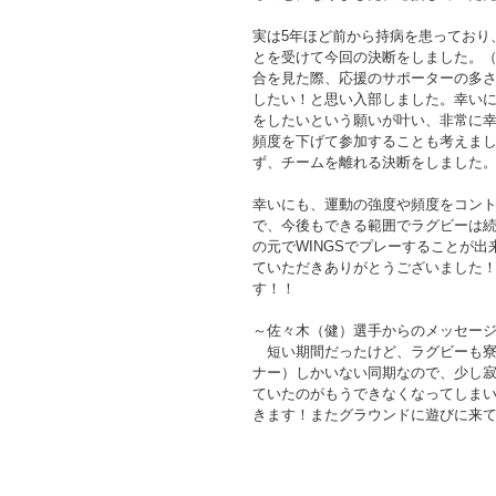
実は5年ほど前から持病を患っており
とを受けて今回の決断をしました。（
合を見た際、応援のサポーターの多
したい！と思い入部しました。幸い
をしたいという願いが叶い、非常に
頻度を下げて参加することも考えま
ず、チームを離れる決断をしました
幸いにも、運動の強度や頻度をコン
で、今後もできる範囲でラグビーは
の元でWINGSでプレーすることが
ていただきありがとうございました！
す！！
～佐々木（健）選手からのメッセー
　短い期間だったけど、ラグビーも
ナー）しかいない同期なので、少し
ていたのがもうできなくなってしまい
きます！またグラウンドに遊びに来