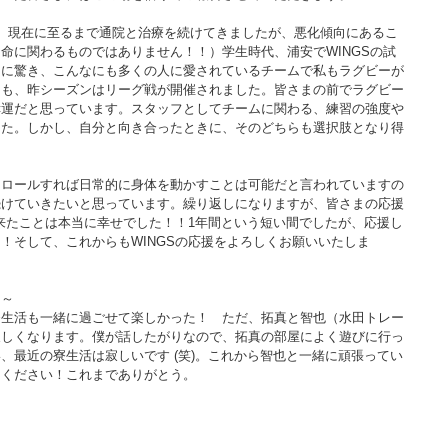
、現在に至るまで通院と治療を続けてきましたが、悪化傾向にあるこ
命に関わるものではありません！！）学生時代、浦安でWINGSの試
さに驚き、こんなにも多くの人に愛されているチームで私もラグビーが
にも、昨シーズンはリーグ戦が開催されました。皆さまの前でラグビー
幸運だと思っています。スタッフとしてチームに関わる、練習の強度や
した。しかし、自分と向き合ったときに、そのどちらも選択肢となり得
。
トロールすれば日常的に身体を動かすことは可能だと言われていますの
続けていきたいと思っています。繰り返しになりますが、皆さまの応援
出来たことは本当に幸せでした！！1年間という短い間でしたが、応援し
！そして、これからもWINGSの応援をよろしくお願いいたしま
ジ～
寮生活も一緒に過ごせて楽しかった！　ただ、拓真と智也（水田トレー
寂しくなります。僕が話したがりなので、拓真の部屋によく遊びに行っ
、最近の寮生活は寂しいです (笑)。これから智也と一緒に頑張ってい
てください！これまでありがとう。