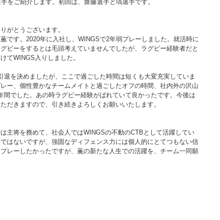
選手をご紹介します。初回は、齋藤選手と塙選手です。
ありがとうございます。
です。2020年に入社し、WINGSで2年弱プレーしました。就活時に
ラグビーをするとは毛頭考えていませんでしたが、ラグビー経験者だと
けてWINGS入りしました。
引退を決めましたが、ここで過ごした時間は短くも大変充実していま
プレー、個性豊かなチームメイトと過ごしたオフの時間、社内外の沢山
年間でした。あの時ラグビー経験がばれていて良かったです。今後は
いただきますので、引き続きよろしくお願いいたします。
は主将を務めて、社会人ではWINGSの不動のCTBとして活躍してい
手ではないですが、強固なディフェンス力には個人的にとてつもない信
にプレーしたかったですが、薫の新たな人生での活躍を、チーム一同願