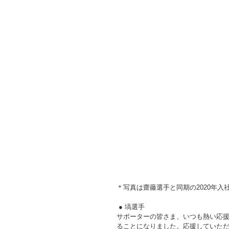
＊写真は齋藤選手と同期の2020年
 ● 塙選手
サポーターの皆さま、いつも熱い応
ることになりました。応援していた