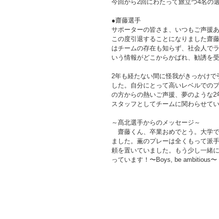
今回から2回にわたって旅立つ4名の
●齋藤選手
サポーターの皆さま、いつもご声援
この度引退することになりました齋藤薫
はチームの存在も知らず、社会人で
いう情報がどこからかばれ、勧誘を受
2年も経たない間に怪我がきっかけで
した。自分にとって高いレベルでの
の方からの熱いご声援、夢のような2
スタッフとしてチームに関わらせて
～髙北選手からのメッセージ～
　齋藤くん、卒業おめでとう。大学で
ました。薫のプレーは全くもって派
頼を置いていました。もう少し一緒
っています！〜Boys, be ambitious〜