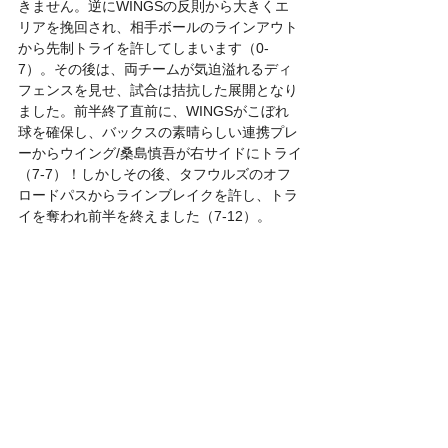
きません。逆にWINGSの反則から大きくエ
リアを挽回され、相手ボールのラインアウト
から先制トライを許してしまいます（0-
7）。その後は、両チームが気迫溢れるディ
フェンスを見せ、試合は拮抗した展開となり
ました。前半終了直前に、WINGSがこぼれ
球を確保し、バックスの素晴らしい連携プレ
ーからウイング/桑島慎吾が右サイドにトライ
（7-7）！しかしその後、タフウルズのオフ
ロードパスからラインブレイクを許し、トラ
イを奪われ前半を終えました（7-12）。