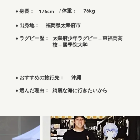
76kg
/ 体重：
♦
身長：
176cm
福岡県太宰府市
♦
出身地：
太宰府少年ラグビー→東福岡高
♦
ラグビー歴：
校→國學院大学
沖縄
♦
おすすめの旅行先：
綺麗な海に行きたいから
♦
選んだ理由：