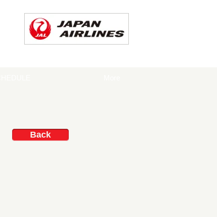
CHEDULE
More
Back