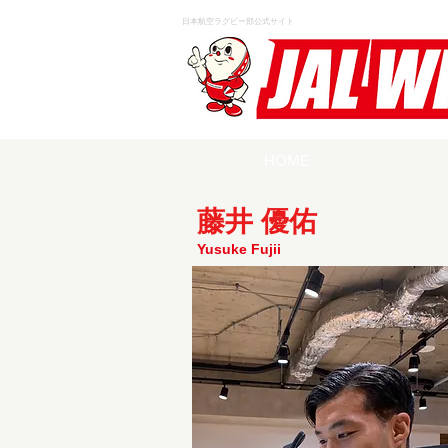
日本航空ラグビー部公式サイト
HOME
藤井 優佑
Yusuke Fujii