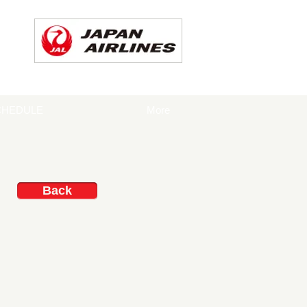
CHEDULE
More
Back