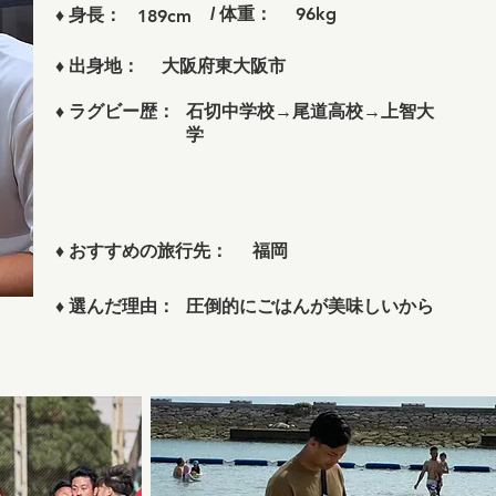
96kg
/ 体重：
♦
身長：
189cm
大阪府東大阪市
♦
出身地：
石切中学校→尾道高校→上智大
♦
ラグビー歴：
学
福岡
♦
おすすめの旅行先：
圧倒的にごはんが美味しいから
♦
選んだ理由：