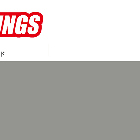
WINGS
MEMBERS
S
ド